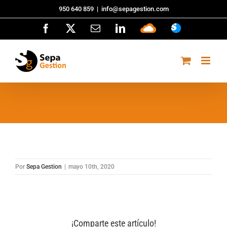
Saltar
950 640 859
|
info@sepagestion.com
al
Facebook
X
Correo
LinkedIn
Sepa
ASISTENCI
contenido
electrónico
Cloud
Por
Sepa Gestion
|
mayo 10th, 2020
¡Comparte este artículo!