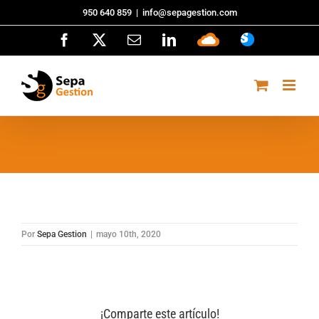
Saltar
950 640 859
|
info@sepagestion.com
al
Facebook
X
Correo
LinkedIn
Sepa
ASISTENCI
contenido
electrónico
Cloud
Por
Sepa Gestion
|
mayo 10th, 2020
¡Comparte este artículo!