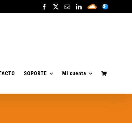
Facebook
X
Correo
LinkedIn
Sepa
ASISTENC
electrónico
Cloud
TACTO
SOPORTE
Mi cuenta