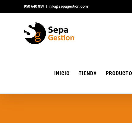
Saltar
950 640 859
|
info@sepagestion.com
al
contenido
INICIO
TIENDA
PRODUCT