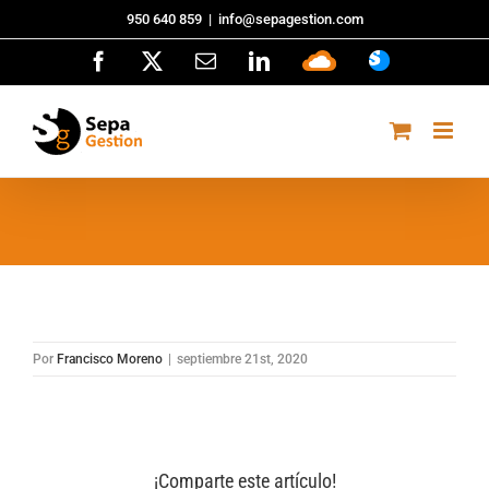
Saltar
950 640 859
|
info@sepagestion.com
al
Facebook
X
Correo
LinkedIn
Sepa
ASISTENCI
contenido
electrónico
Cloud
Por
Francisco Moreno
|
septiembre 21st, 2020
¡Comparte este artículo!