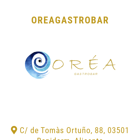
Saltar
al
OREAGASTROBAR
contenido
C/ de Tomàs Ortuño, 88, 03501