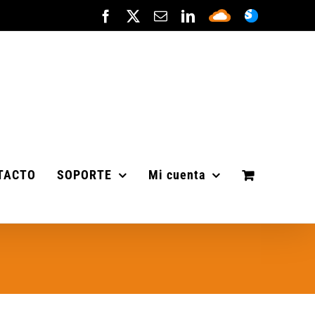
Facebook
X
Correo
LinkedIn
Sepa
ASISTENC
electrónico
Cloud
TACTO
SOPORTE
Mi cuenta