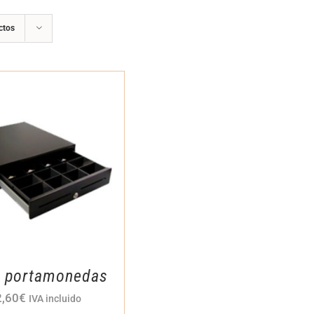
ctos
n portamonedas
2,60
€
IVA incluido