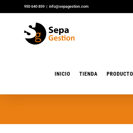
Saltar
950 640 859
|
info@sepagestion.com
al
contenido
INICIO
TIENDA
PRODUCT